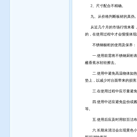
2、尺寸配合不精确。
九、从价格判断板材的真伪
从近几个月的市场行情来看，不
的，在使用过程中才会慢慢体现
不锈钢橱柜的使用及保养：
一.使用前需将不锈钢厨柜表
蘸香蕉水轻轻擦去。
二.使用中避免高温物体如热
垫上，以减少对台面带来的损害
三.在使用过程中应尽量避免
四.使用中还应避免盐份或酱
等。
五.使用后应及时用软百洁布
六.长期未清洁会出现黄色小