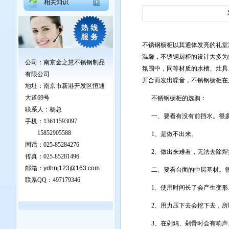
相关知识
不锈钢橱柜以其通体发亮的礼堂
温馨，不锈钢厨柜的设计大多为
公司：南京金之慧不锈钢制品
氛围中，同等材质的水槽、灶具
有限公司
开合而发出噪音，不锈钢橱柜在
地址：
南京市新港开发区恒通
大道69号
不锈钢橱柜的选购：
联系人：杨总
一、要看有没有前挡水。很多
手机：13611593097
15852905588
1、是做不出来。
固话：025-85284276
2、做出来难看，无法去除焊
传真：025-85281496
邮箱：
ydhnj123@163.com
二、要看台面的中层基材。很
联系QQ：
497179346
1、使用时间长了会产生变形
2、用力压下去会挖下去，所
3、在剁鸡、剁骨时会有响声