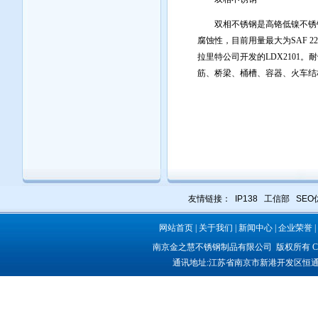
双相不锈钢是高铬低镍不锈钢
腐蚀性，目前用量最大为SAF 
拉里特公司开发的LDX2101。
筋、桥梁、桶槽、容器、火车结
友情链接：
IP138
工信部
SEO
网站首页
|
关于我们
|
新闻中心
|
企业荣誉
|
南京金之慧不锈钢制品有限公司
版权所有 COP
通讯地址:
江苏省南京市新港开发区恒通