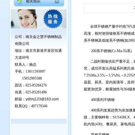
相关知识
全球不锈钢产量中约有76%属
高涨，相对使得镍铬系不锈钢成
公司：南京金之慧不锈钢制品
系不锈钢及低镍系不锈钢(如2
有限公司
地址：
南京市新港开发区恒通
200系不锈钢(Cr-Mn-Ni系)
大道69号
二战时期镍供应严重不足，德国
联系人：杨总
究，成功开发出高锰系列奥氏体不锈钢，
手机：13611593097
7.5%Mn,3.5%～5.5%Ni,＜
15852905588
器皿、厨具、室内装璜等，其焊接
固话：025-85284276
能更加优异，耐腐蚀性与304级
传真：025-85281496
邮箱：
ydhnj123@163.com
400系列不锈钢
联系QQ：
497179346
400系列发展趋势为添加微量N
级，主要钢种有：SUS430LX、43
机内筒(430)、餐厨具、家电
双相不锈钢