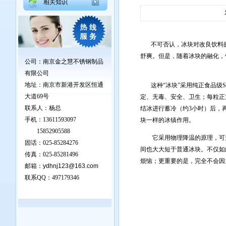
相关知识
不可否认，冰块对改良饮料的
舒爽。但是，随着冰块的融化，
公司：南京金之慧不锈钢制品
有限公司
地址：
南京市新港开发区恒通
这种“冰块”采用纯正食品级S
大道69号
定、无毒、安全、卫生；每粒正方
联系人：杨总
结冰进行蓄冷（约3小时）后，
手机：13611593097
块一样的冰镇作用。
15852905588
它采用物理降温的原理，可无限
固话：025-85284276
间也大大短于普通冰块。不仅如
传真：025-85281496
烦恼；更重要的是，完全不会因
邮箱：
ydhnj123@163.com
联系QQ：
497179346