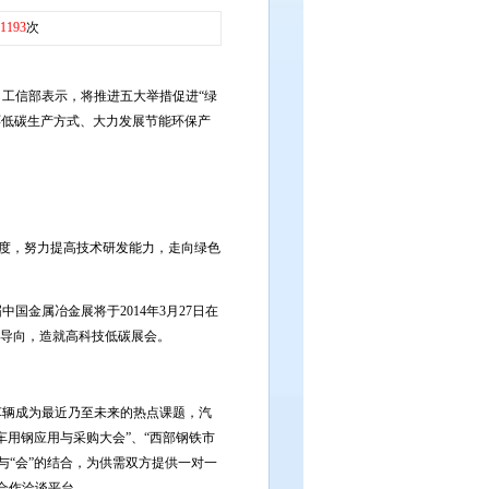
1193
次
工信部表示，将推进五大举措促进“绿
环低碳生产方式、大力发展节能环保产
力度，努力提高技术研发能力，走向绿色
金属冶金展将于2014年3月27日在
为导向，造就高科技低碳展会。
辆成为最近乃至未来的热点课题，汽
汽车用钢应用与采购大会”、“西部钢铁市
”与“会”的结合，为供需双方提供一对一
合作洽谈平台。