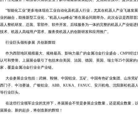
“智能化工业”更多地体现在工业自动化及机器人行业，尤其在机器人产业飞速发展
业的融合，助推新型工业化，“机器人top峰会”将在展会同期举办。此次会议是西部
器人整机研发、总装、零部件、软件开发、后续服务为一体的完整的机器人产业链进
技术、机器人高端用户需求、服务类机器人的创新研发和应用推广。
行业巨头领衔参展 共创新辉煌
作为西部地区规模最大、规格最高、影响力最广的金属冶金行业盛会，CMPI经过1
认可和赞誉。上届展会吸引了包括来自美国、法国、德国、英国、瑞士等25个国家的众多
家，覆盖金属冶金行业全产业链。
大会参展企业包括：武钢、鞍钢、中国铝业、五矿、中国有色矿业集团、山东兖矿
西门子、中冶赛迪、广银铝业、ABB、KUKA、FANUC、安川机电、沈阳新松机
等行业巨头。
在这些行业领军企业的支持下，本届展会不管是参展企业数量，还是观众数量，以
届展会。新的起步，将创造新的辉煌！