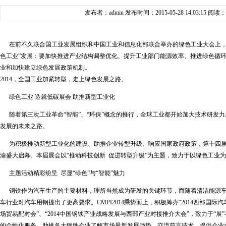
发布者：admin 发布时间：2015-05-28 14:03:15 阅读：
在前不久联合国工业发展组织和中国工业和信息化部联合举办的绿色工业大会上，
色工业”发展：要加快推进产业结构调整优化、提升工业部门能源效率、推进绿色循
业和加快建立绿色发展政策机制。
2014，全国工业加紧转型，走上绿色发展之路。
绿色工业 造就低碳展会 助推新型工业化
随着第三次工业革命“智能”、“环保”概念的推行，全球工业都开始加大技术研发
发展的未来之路。
为积极推动新型工业化的建设、助推企业转型升级、响应国家政府政策，第十四届中国
渝盛大启幕。本届展会以“推动科技创新 促进转型升级”为主题，致力于以绿色工业
主题活动精彩纷呈 尽显“绿色”与“智能”魅力
钢铁作为汽车生产的主要材料，理所当然成为研发的关键环节，而随着清洁能源车
车行业对汽车用钢提出了更高要求。CMPI2014乘势而上，积极筹办“2014西部国际
场贸易配对会”、“2014中国钢铁产业战略发展与西部产业对接推介大会”，致力于“展
的个性化服务，助推各大钢铁企业了解市场最新发展趋势、交流前言技术、提供企业