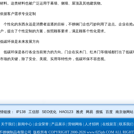
材料。这类材料也被广泛运用于幕墙、侧墙、屋顶及其他建筑物。
依据客户需求专业定制
个性化的东西永远是消费者追逐的目标，不锈钢门企也巧妙利用了这点。企业在抢
户，提出了个性定制的方案，按照顾客要求，满足顾客个性化需求。
低碳环保是未来发展方向
低碳环保是各行各业当前努力的方向。门企在实木门、红木门等领域都打出了低碳
市场的关键，除了安全、美观、实用等特性外，低碳环保不容忽视。
友情链接：
IP138
工信部
SEO优化
HAO123
雅虎
网易
搜狐
百度
南京做网站
|
关于我们
|
新闻中心
|
企业荣誉
|
产品展示
|
营销网络
|
人才招聘
|
在线留言
|
联系我们
不锈钢制品有限公司
版权所有 COPYRIGHT 2000-2026
www.025jzh.COM
ALL RIGHT