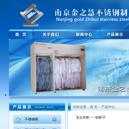
当前位置：首 页 > 产品中心
无尘衣柜
>> 铝柜子
不锈钢柜