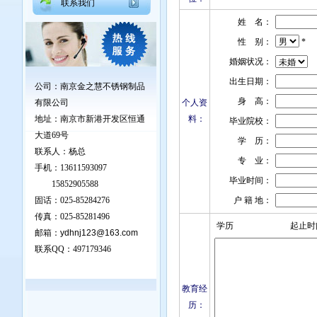
联系我们
姓 名：
性 别：
*
婚姻状况：
出生日期：
公司：南京金之慧不锈钢制品
身 高：
有限公司
个人资
地址：
南京市新港开发区恒通
料：
毕业院校：
大道69号
学 历：
联系人：杨总
专 业：
手机：13611593097
毕业时间：
15852905588
固话：025-85284276
户 籍 地：
传真：025-85281496
学历
起止时
邮箱：
ydhnj123@163.com
联系QQ：
497179346
教育经
历：